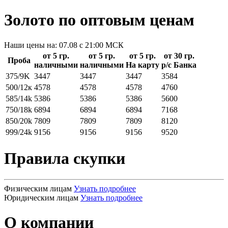
Золото по оптовым ценам
Наши цены на: 07.08 c 21:00 МСК
от 5 гр.
от 5 гр.
от 5 гр.
от 30 гр.
Проба
наличными
наличными
На карту
р/c Банка
375/9K
3447
3447
3447
3584
500/12к
4578
4578
4578
4760
585/14k
5386
5386
5386
5600
750/18k
6894
6894
6894
7168
850/20k
7809
7809
7809
8120
999/24k
9156
9156
9156
9520
Правила скупки
Физическим лицам
Узнать подробнее
Юридическим лицам
Узнать подробнее
О компании